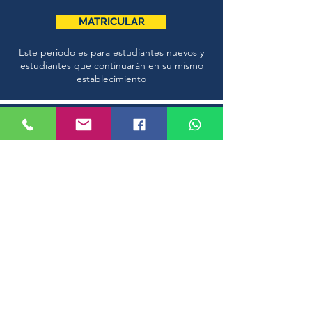
MATRICULAR
Este periodo es para estudiantes nuevos y
estudiantes que continuarán en su mismo
establecimiento
Periodo de
regularización
exclusiva para
repitentes
26 y 27 de diciembre
MATRICULAR