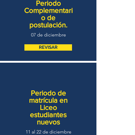
Periodo
Complementari
o de
postulación.
07 de diciembre
REVISAR
Periodo de
matrícula en
Liceo
estudiantes
nuevos
11 al 22 de diciembre