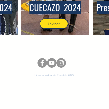
024
CUECAZO
2024
Pre
Revisar
Liceo Industrial de Recoleta
Avenida Recoleta 2774
+56 9 7708 6671
// +56 9 8232 2163
Liceo Industrial de Recoleta 2025