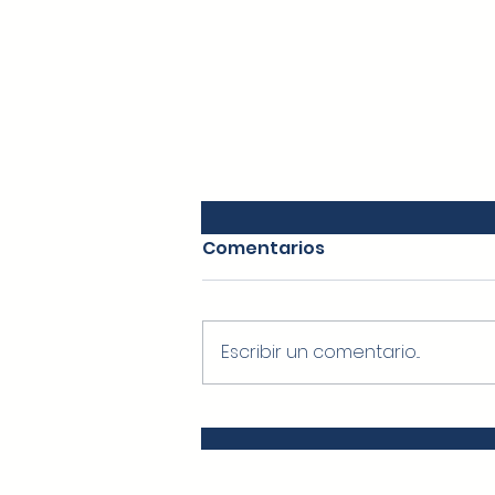
Comentarios
Escribir un comentario...
¡Feliz Navidad! 🎄